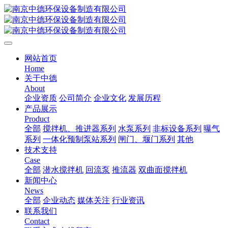
网站首页
Home
关于中德
About
企业资质
公司简介
企业文化
发展历程
产品展示
Product
全部
搅拌机、推进器系列
水泵系列
非标设备系列
曝气
系列
一体化预制泵站系列
闸门、堰门系列
其他
技术支持
Case
全部
潜水搅拌机
回流泵
推流器
双曲面搅拌机
新闻中心
News
全部
企业动态
媒体关注
行业资讯
联系我们
Contact